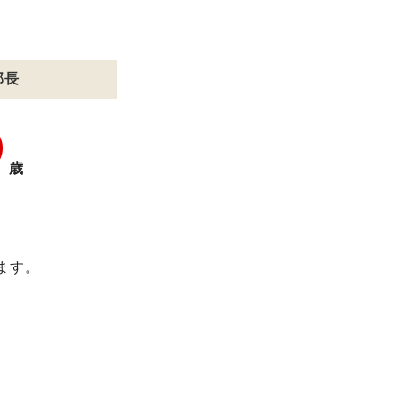
部長
0
歳
ます。