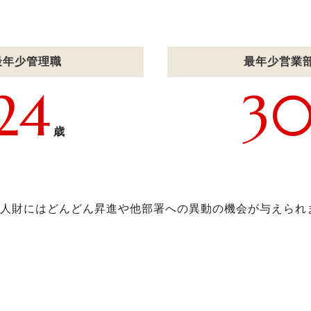
最年少管理職
最年少営業
24
3
歳
人財にはどんどん昇進や他部署への異動の機会が与えられ