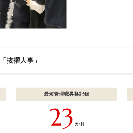
「抜擢人事」
最短管理職昇格記録
23
か月