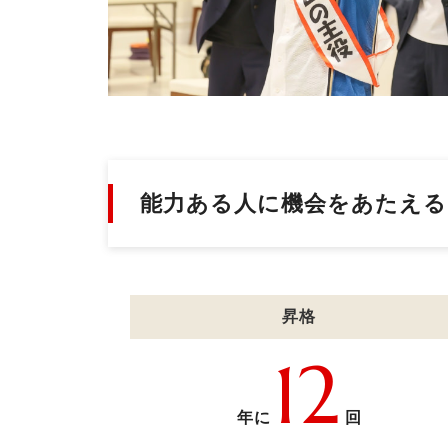
能力ある人に機会をあたえる
昇格
12
年に
回