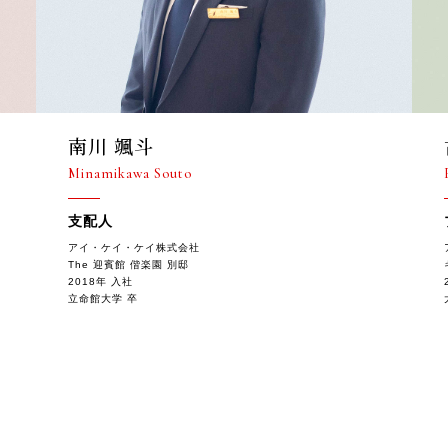
古谷 真雅
Furutani Shinga
プロデューサー
アイ・ケイ・ケイ株式会社
キャナルサイドララシャンス
2023年 入社
大阪大学 卒