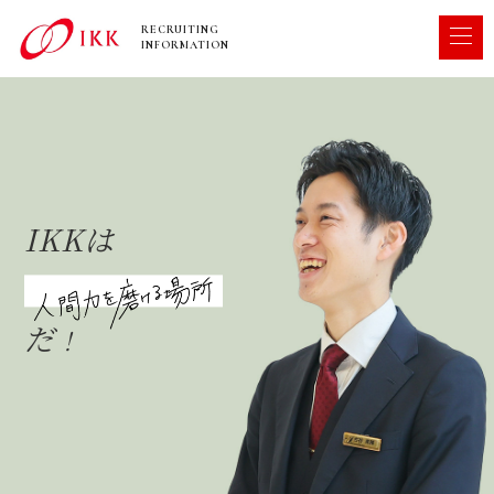
RECRUITING
INFORMATION
IKKは
だ
！